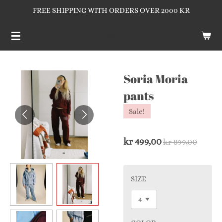
FREE SHIPPING WITH ORDERS OVER 2000 KR
Gå
til
hovedinnhold
Soria Moria
pants
Sale!
kr 499,00
kr 899,00
SIZE