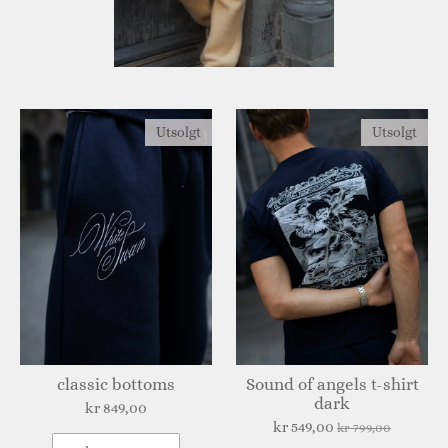
Utsolgt
Utsolgt
classic bottoms
Sound of angels t-shirt
dark
kr 849,00
kr 549,00
kr 799,00