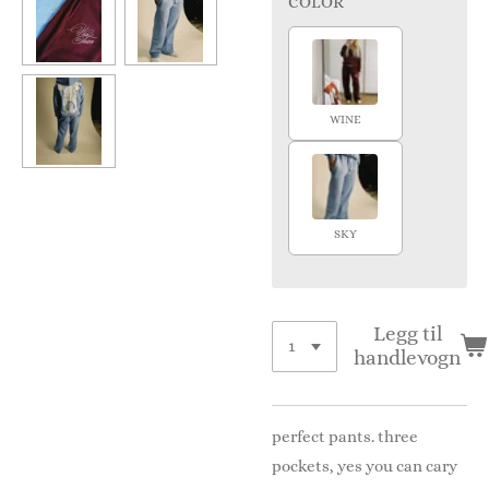
COLOR
WINE
SKY
Legg til
handlevogn
perfect pants. three
pockets, yes you can cary